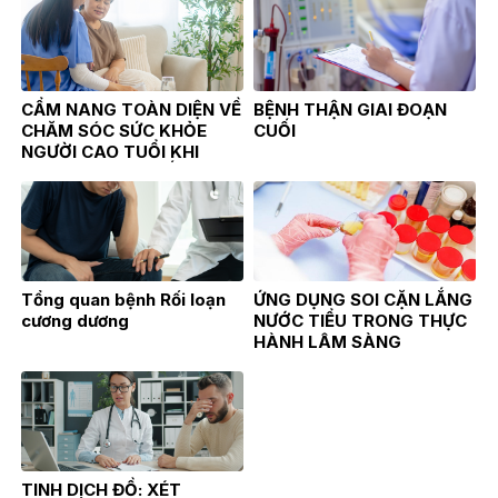
THỂ
CẨM NANG TOÀN DIỆN VỀ
BỆNH THẬN GIAI ĐOẠN
CHĂM SÓC SỨC KHỎE
CUỐI
NGƯỜI CAO TUỔI KHI
GIAO MÙA: TỪ KIẾN THỨC
CHUYÊN KHOA ĐẾN HÀNH
ĐỘNG PHÒNG NGỪA
Tổng quan bệnh Rối loạn
ỨNG DỤNG SOI CẶN LẮNG
cương dương
NƯỚC TIỂU TRONG THỰC
HÀNH LÂM SÀNG
TINH DỊCH ĐỒ: XÉT