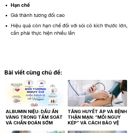
Hạn chế
Giá thành tương đối cao
Hiệu quả còn hạn chế đối với sỏi có kích thước lớn,
cần phải thực hiện nhiều lần
Bài viết cùng chủ đề:
ALBUMIN NIỆU: DẤU ẤN
TĂNG HUYẾT ÁP VÀ BỆNH
VÀNG TRONG TẦM SOÁT
THẬN MẠN: “MỐI NGUY
VÀ CHẨN ĐOÁN SỚM
KÉP” VÀ CÁCH BẢO VỆ
BỆNH THẬN MẠN
“MÁY LỌC MÁU” CỦA CƠ