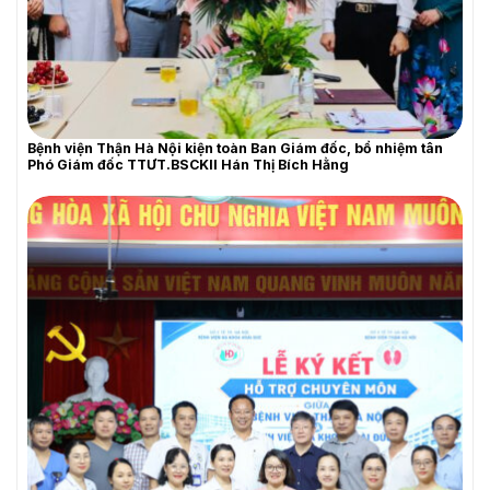
Bệnh viện Thận Hà Nội kiện toàn Ban Giám đốc, bổ nhiệm tân
Phó Giám đốc TTƯT.BSCKII Hán Thị Bích Hằng
THƯ MỜI BÁO GIÁ