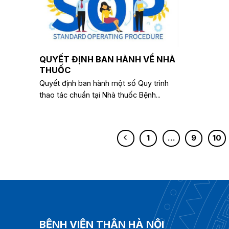
QUYẾT ĐỊNH BAN HÀNH VỀ NHÀ
THUỐC
Quyết định ban hành một số Quy trình
thao tác chuẩn tại Nhà thuốc Bệnh...
1
…
9
10
BỆNH VIỆN THẬN HÀ NỘI