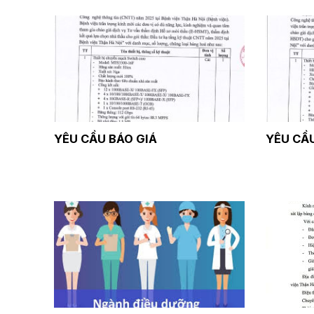
YÊU CẦU BÁO GIÁ
YÊU CẦ