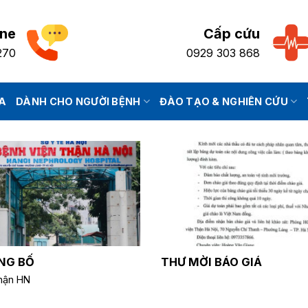
ine
Cấp cứu
270
0929 303 868
IA
DÀNH CHO NGƯỜI BỆNH
ĐÀO TẠO & NGHIÊN CỨU
NG BỐ
THƯ MỜI BÁO GIÁ
hận HN