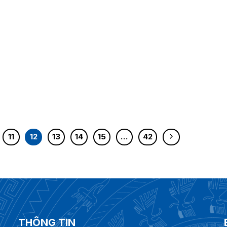
11
12
13
14
15
…
42
THÔNG TIN