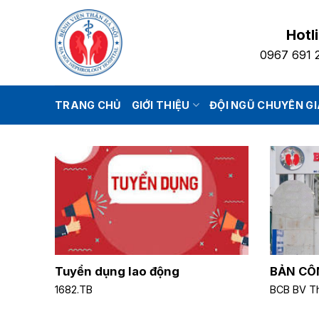
Bỏ
qua
Hotl
nội
0967 691 
dung
TRANG CHỦ
GIỚI THIỆU
ĐỘI NGŨ CHUYÊN G
Tuyển dụng lao động
BẢN CÔ
1682.TB
BCB BV T