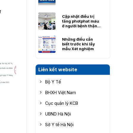
Ự
Cập nhật điều trị
tăng photphat máu
ở người bệnh thận
mạn – nâng cao
hiệu quả điều trị từ
Những điều cần
thực hành lâm
biết trước khi lấy
sàng
mẫu Xét nghiệm
Liên kết website
Bộ Y Tế
BHXH Việt Nam
Cục quản lý KCB
UBND Hà Nội
Sở Y tế Hà Nội