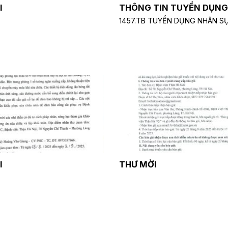
I
THÔNG TIN TUYỂN DỤNG
1457.TB TUYỂN DỤNG NHÂN S
I
THƯ MỜI