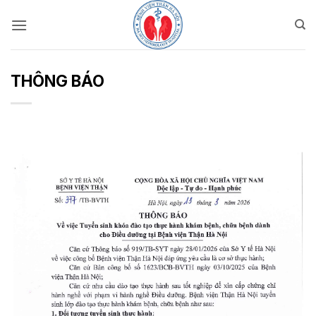
Bỏ
qua
nội
dung
THÔNG BÁO