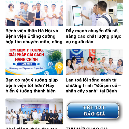
chuyên ngành Thận học
Bệnh viện thận Hà Nội và
Đẩy mạnh chuyển đổi số,
Bệnh viện E tăng cường
nâng cao chất lượng phục
hợp tác chuyên môn, nâng
vụ người dân
cao chất lượng khám,
chữa bệnh
Bạn có một ý tưởng giúp
Lan toả lối sống xanh từ
bệnh viện tốt hơn? Hãy
chương trình “Đổi pin cũ –
biến ý tưởng thành hiện
nhận cây xanh” tại Bệnh
thực!
viện Thận Hà Nội