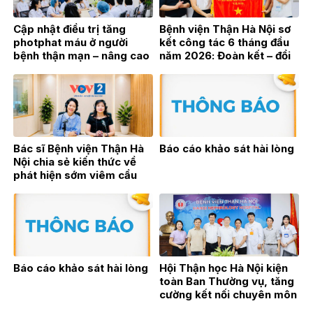
Cập nhật điều trị tăng
Bệnh viện Thận Hà Nội sơ
photphat máu ở người
kết công tác 6 tháng đầu
bệnh thận mạn – nâng cao
năm 2026: Đoàn kết – đổi
hiệu quả điều trị từ thực
mới – bứt phá vì sự phát
hành lâm sàng
triển bền vững
Bác sĩ Bệnh viện Thận Hà
Báo cáo khảo sát hài lòng
Nội chia sẻ kiến thức về
phát hiện sớm viêm cầu
thận trên sóng phát thanh
trực tiếp VOV2
Báo cáo khảo sát hài lòng
Hội Thận học Hà Nội kiện
toàn Ban Thường vụ, tăng
cường kết nối chuyên môn
vì sự phát triển của