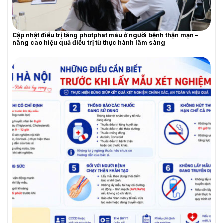
Cập nhật điều trị tăng photphat máu ở người bệnh thận mạn –
YÊU CẦU BÁO GIÁ
nâng cao hiệu quả điều trị từ thực hành lâm sàng