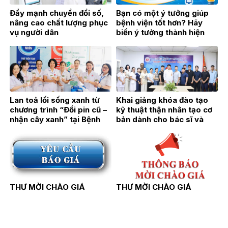
Đẩy mạnh chuyển đổi số,
Bạn có một ý tưởng giúp
nâng cao chất lượng phục
bệnh viện tốt hơn? Hãy
vụ người dân
biến ý tưởng thành hiện
thực!
Lan toả lối sống xanh từ
Khai giảng khóa đào tạo
chương trình “Đổi pin cũ –
kỹ thuật thận nhân tạo cơ
nhận cây xanh” tại Bệnh
bản dành cho bác sĩ và
viện Thận Hà Nội
điều dưỡng năm 2026
THƯ MỜI CHÀO GIÁ
THƯ MỜI CHÀO GIÁ