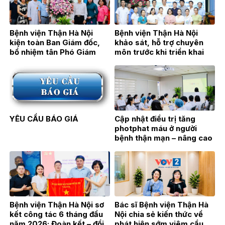
Bệnh viện Thận Hà Nội
Bệnh viện Thận Hà Nội
kiện toàn Ban Giám đốc,
khảo sát, hỗ trợ chuyên
bổ nhiệm tân Phó Giám
môn trước khi triển khai
đốc TTƯT.BSCKII Hán Thị
Đơn nguyên Thận nhân tạo
Bích Hằng
tại Bệnh viện Đa khoa Hoài
Đức
YÊU CẦU BÁO GIÁ
Cập nhật điều trị tăng
photphat máu ở người
bệnh thận mạn – nâng cao
hiệu quả điều trị từ thực
hành lâm sàng
Bệnh viện Thận Hà Nội sơ
Bác sĩ Bệnh viện Thận Hà
kết công tác 6 tháng đầu
Nội chia sẻ kiến thức về
năm 2026: Đoàn kết – đổi
phát hiện sớm viêm cầu