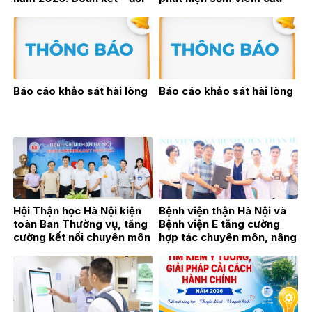
mới – bứt phá vì sự phát
thận trên sóng phát thanh
triển bền vững
trực tiếp VOV2
Báo cáo khảo sát hài lòng
Báo cáo khảo sát hài lòng
Hội Thận học Hà Nội kiện
Bệnh viện thận Hà Nội và
toàn Ban Thường vụ, tăng
Bệnh viện E tăng cường
cường kết nối chuyên môn
hợp tác chuyên môn, nâng
vì sự phát triển của
cao chất lượng khám,
chuyên ngành Thận học
chữa bệnh