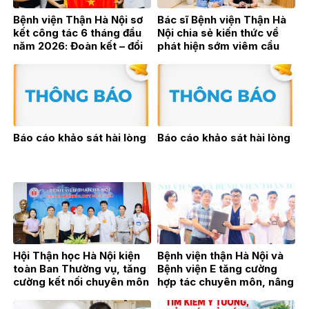
Bệnh viện Thận Hà Nội sơ
Bác sĩ Bệnh viện Thận Hà
kết công tác 6 tháng đầu
Nội chia sẻ kiến thức về
năm 2026: Đoàn kết – đổi
phát hiện sớm viêm cầu
mới – bứt phá vì sự phát
thận trên sóng phát thanh
triển bền vững
trực tiếp VOV2
Báo cáo khảo sát hài lòng
Báo cáo khảo sát hài lòng
Hội Thận học Hà Nội kiện
Bệnh viện thận Hà Nội và
toàn Ban Thường vụ, tăng
Bệnh viện E tăng cường
cường kết nối chuyên môn
hợp tác chuyên môn, nâng
vì sự phát triển của
cao chất lượng khám,
chuyên ngành Thận học
chữa bệnh