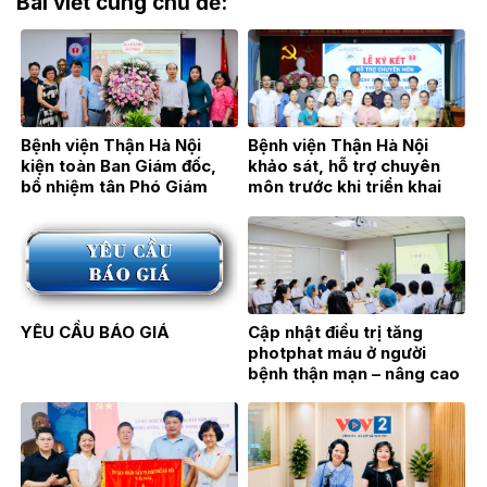
Bài viết cùng chủ đề:
Bệnh viện Thận Hà Nội
Bệnh viện Thận Hà Nội
kiện toàn Ban Giám đốc,
khảo sát, hỗ trợ chuyên
bổ nhiệm tân Phó Giám
môn trước khi triển khai
đốc TTƯT.BSCKII Hán Thị
Đơn nguyên Thận nhân tạo
Bích Hằng
tại Bệnh viện Đa khoa Hoài
Đức
YÊU CẦU BÁO GIÁ
Cập nhật điều trị tăng
photphat máu ở người
bệnh thận mạn – nâng cao
hiệu quả điều trị từ thực
hành lâm sàng