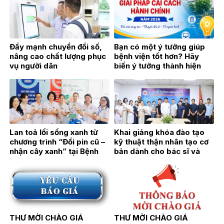
Đẩy mạnh chuyển đổi số,
Bạn có một ý tưởng giúp
nâng cao chất lượng phục
bệnh viện tốt hơn? Hãy
vụ người dân
biến ý tưởng thành hiện
thực!
Lan toả lối sống xanh từ
Khai giảng khóa đào tạo
chương trình “Đổi pin cũ –
kỹ thuật thận nhân tạo cơ
nhận cây xanh” tại Bệnh
bản dành cho bác sĩ và
viện Thận Hà Nội
điều dưỡng năm 2026
THƯ MỜI CHÀO GIÁ
THƯ MỜI CHÀO GIÁ