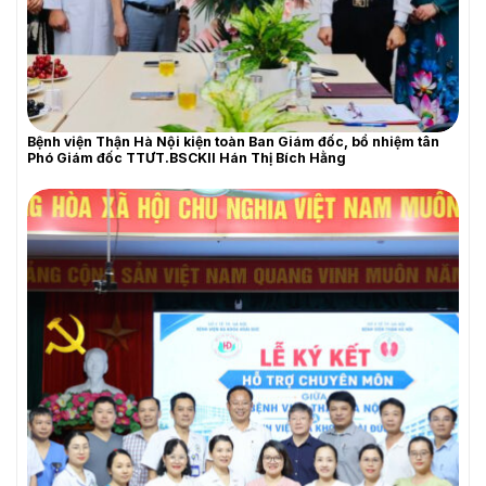
Bệnh viện Thận Hà Nội kiện toàn Ban Giám đốc, bổ nhiệm tân
THƯ MỜI BÁO GIÁ
Phó Giám đốc TTƯT.BSCKII Hán Thị Bích Hằng