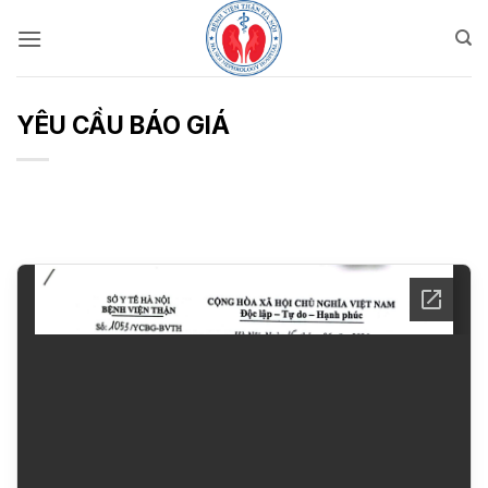
Bỏ
qua
nội
dung
YÊU CẦU BÁO GIÁ