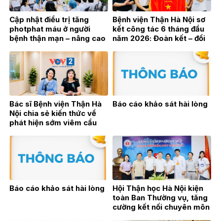
Cập nhật điều trị tăng
Bệnh viện Thận Hà Nội sơ
photphat máu ở người
kết công tác 6 tháng đầu
bệnh thận mạn – nâng cao
năm 2026: Đoàn kết – đổi
hiệu quả điều trị từ thực
mới – bứt phá vì sự phát
hành lâm sàng
triển bền vững
Bác sĩ Bệnh viện Thận Hà
Báo cáo khảo sát hài lòng
Nội chia sẻ kiến thức về
phát hiện sớm viêm cầu
thận trên sóng phát thanh
trực tiếp VOV2
Báo cáo khảo sát hài lòng
Hội Thận học Hà Nội kiện
toàn Ban Thường vụ, tăng
cường kết nối chuyên môn
vì sự phát triển của