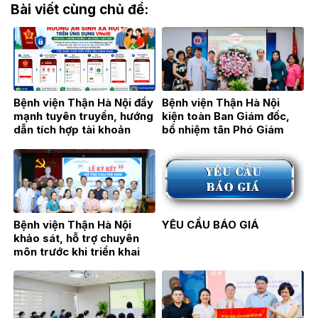
Bài viết cùng chủ đề:
Bệnh viện Thận Hà Nội đẩy
Bệnh viện Thận Hà Nội
mạnh tuyên truyền, hướng
kiện toàn Ban Giám đốc,
dẫn tích hợp tài khoản
bổ nhiệm tân Phó Giám
hưởng an sinh xã hội trên
đốc TTƯT.BSCKII Hán Thị
ứng dụng VNeID
Bích Hằng
Bệnh viện Thận Hà Nội
YÊU CẦU BÁO GIÁ
khảo sát, hỗ trợ chuyên
môn trước khi triển khai
Đơn nguyên Thận nhân tạo
tại Bệnh viện Đa khoa Hoài
Đức