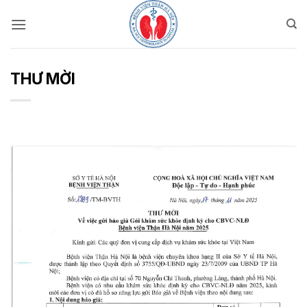
Bỏ
qua
nội
dung
THƯ MỜI