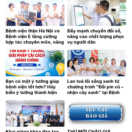
chuyên ngành Thận học
Bệnh viện thận Hà Nội và
Đẩy mạnh chuyển đổi số,
Bệnh viện E tăng cường
nâng cao chất lượng phục
hợp tác chuyên môn, nâng
vụ người dân
cao chất lượng khám,
chữa bệnh
Bạn có một ý tưởng giúp
Lan toả lối sống xanh từ
bệnh viện tốt hơn? Hãy
chương trình “Đổi pin cũ –
biến ý tưởng thành hiện
nhận cây xanh” tại Bệnh
thực!
viện Thận Hà Nội
Khai giảng khóa đào tạo
THƯ MỜI CHÀO GIÁ