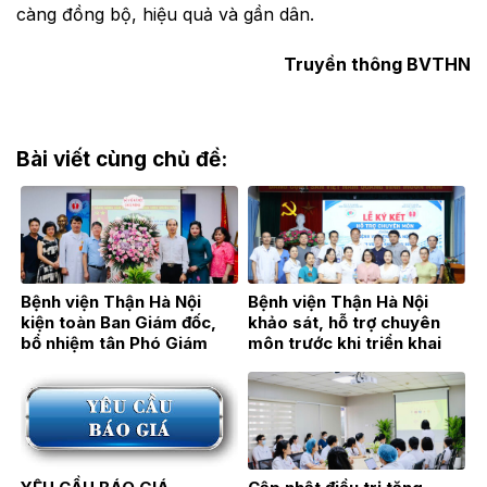
càng đồng bộ, hiệu quả và gần dân.
Truyền thông BVTHN
Bài viết cùng chủ đề:
Bệnh viện Thận Hà Nội
Bệnh viện Thận Hà Nội
kiện toàn Ban Giám đốc,
khảo sát, hỗ trợ chuyên
bổ nhiệm tân Phó Giám
môn trước khi triển khai
đốc TTƯT.BSCKII Hán Thị
Đơn nguyên Thận nhân tạo
Bích Hằng
tại Bệnh viện Đa khoa Hoài
Đức