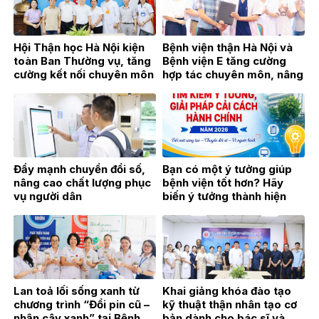
Hội Thận học Hà Nội kiện
Bệnh viện thận Hà Nội và
toàn Ban Thường vụ, tăng
Bệnh viện E tăng cường
cường kết nối chuyên môn
hợp tác chuyên môn, nâng
vì sự phát triển của
cao chất lượng khám,
chuyên ngành Thận học
chữa bệnh
Đẩy mạnh chuyển đổi số,
Bạn có một ý tưởng giúp
nâng cao chất lượng phục
bệnh viện tốt hơn? Hãy
vụ người dân
biến ý tưởng thành hiện
thực!
Lan toả lối sống xanh từ
Khai giảng khóa đào tạo
chương trình “Đổi pin cũ –
kỹ thuật thận nhân tạo cơ
nhận cây xanh” tại Bệnh
bản dành cho bác sĩ và