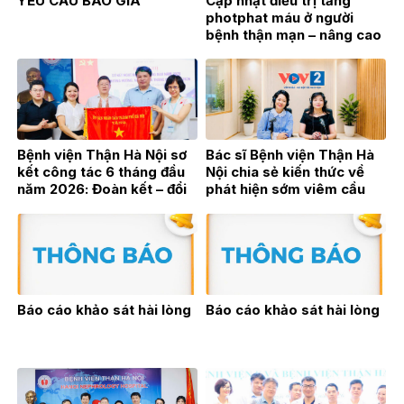
YÊU CẦU BÁO GIÁ
Cập nhật điều trị tăng
photphat máu ở người
bệnh thận mạn – nâng cao
hiệu quả điều trị từ thực
hành lâm sàng
Bệnh viện Thận Hà Nội sơ
Bác sĩ Bệnh viện Thận Hà
kết công tác 6 tháng đầu
Nội chia sẻ kiến thức về
năm 2026: Đoàn kết – đổi
phát hiện sớm viêm cầu
mới – bứt phá vì sự phát
thận trên sóng phát thanh
triển bền vững
trực tiếp VOV2
Báo cáo khảo sát hài lòng
Báo cáo khảo sát hài lòng