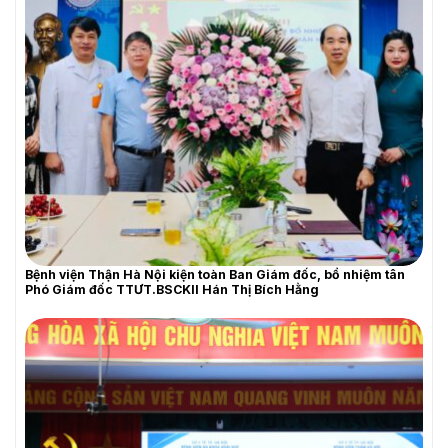
Bệnh viện Thận Hà Nội kiện toàn Ban Giám đốc, bổ nhiệm tân
Phó Giám đốc TTƯT.BSCKII Hán Thị Bích Hằng
THƯ MỜI BÁO GIÁ