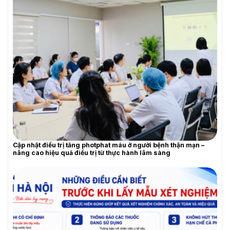
YÊU CẦU BÁO GIÁ
Cập nhật điều trị tăng photphat máu ở người bệnh thận mạn –
nâng cao hiệu quả điều trị từ thực hành lâm sàng