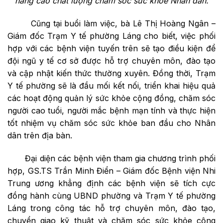
nâng cao chất lượng chăm sóc sức khỏe Nhân dân.
Cũng tại buổi làm việc, bà Lê Thị Hoàng Ngân –
Giám đốc Trạm Y tế phường Láng cho biết, việc phối
hợp với các bệnh viện tuyến trên sẽ tạo điều kiện để
đội ngũ y tế cơ sở được hỗ trợ chuyên môn, đào tạo
và cập nhật kiến thức thường xuyên. Đồng thời, Trạm
Y tế phường sẽ là đầu mối kết nối, triển khai hiệu quả
các hoạt động quản lý sức khỏe cộng đồng, chăm sóc
người cao tuổi, người mắc bệnh mạn tính và thực hiện
tốt nhiệm vụ chăm sóc sức khỏe ban đầu cho Nhân
dân trên địa bàn.
Đại diện các bệnh viện tham gia chương trình phối
hợp, GS.TS Trần Minh Điển – Giám đốc Bệnh viện Nhi
Trung ương khẳng định các bệnh viện sẽ tích cực
đồng hành cùng UBND phường và Trạm Y tế phường
Láng trong công tác hỗ trợ chuyên môn, đào tạo,
chuyển giao kỹ thuật và chăm sóc sức khỏe cộng