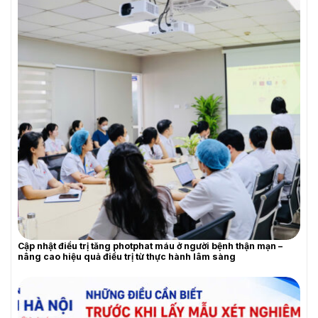
Cập nhật điều trị tăng photphat máu ở người bệnh thận mạn –
nâng cao hiệu quả điều trị từ thực hành lâm sàng
YÊU CẦU BÁO GIÁ