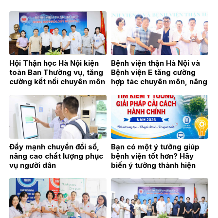
Hội Thận học Hà Nội kiện
Bệnh viện thận Hà Nội và
toàn Ban Thường vụ, tăng
Bệnh viện E tăng cường
cường kết nối chuyên môn
hợp tác chuyên môn, nâng
vì sự phát triển của
cao chất lượng khám,
chuyên ngành Thận học
chữa bệnh
Đẩy mạnh chuyển đổi số,
Bạn có một ý tưởng giúp
nâng cao chất lượng phục
bệnh viện tốt hơn? Hãy
vụ người dân
biến ý tưởng thành hiện
thực!