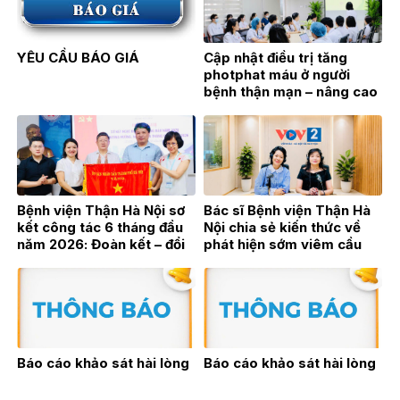
YÊU CẦU BÁO GIÁ
Cập nhật điều trị tăng
photphat máu ở người
bệnh thận mạn – nâng cao
hiệu quả điều trị từ thực
hành lâm sàng
Bệnh viện Thận Hà Nội sơ
Bác sĩ Bệnh viện Thận Hà
kết công tác 6 tháng đầu
Nội chia sẻ kiến thức về
năm 2026: Đoàn kết – đổi
phát hiện sớm viêm cầu
mới – bứt phá vì sự phát
thận trên sóng phát thanh
triển bền vững
trực tiếp VOV2
Báo cáo khảo sát hài lòng
Báo cáo khảo sát hài lòng