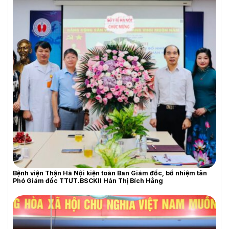
Bệnh viện Thận Hà Nội kiện toàn Ban Giám đốc, bổ nhiệm tân
Phó Giám đốc TTƯT.BSCKII Hán Thị Bích Hằng
THƯ MỜI BÁO GIÁ