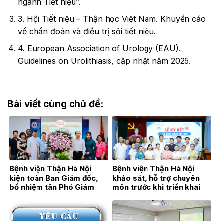
ngành Tiết niệu”.
3. Hội Tiết niệu – Thận học Việt Nam. Khuyến cáo
về chẩn đoán và điều trị sỏi tiết niệu.
4. European Association of Urology (EAU).
Guidelines on Urolithiasis, cập nhật năm 2025.
Bài viết cùng chủ đề:
Bệnh viện Thận Hà Nội
Bệnh viện Thận Hà Nội
kiện toàn Ban Giám đốc,
khảo sát, hỗ trợ chuyên
bổ nhiệm tân Phó Giám
môn trước khi triển khai
đốc TTƯT.BSCKII Hán Thị
Đơn nguyên Thận nhân tạo
Bích Hằng
tại Bệnh viện Đa khoa Hoài
Đức