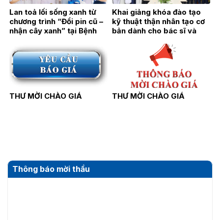
Lan toả lối sống xanh từ
Khai giảng khóa đào tạo
chương trình “Đổi pin cũ –
kỹ thuật thận nhân tạo cơ
nhận cây xanh” tại Bệnh
bản dành cho bác sĩ và
viện Thận Hà Nội
điều dưỡng năm 2026
THƯ MỜI CHÀO GIÁ
THƯ MỜI CHÀO GIÁ
Thông báo mời thầu