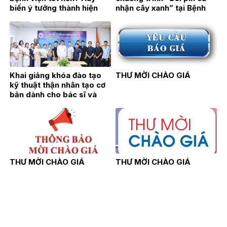
biến ý tưởng thành hiện
nhận cây xanh” tại Bệnh
thực!
viện Thận Hà Nội
Khai giảng khóa đào tạo
THƯ MỜI CHÀO GIÁ
kỹ thuật thận nhân tạo cơ
bản dành cho bác sĩ và
điều dưỡng năm 2026
THƯ MỜI CHÀO GIÁ
THƯ MỜI CHÀO GIÁ