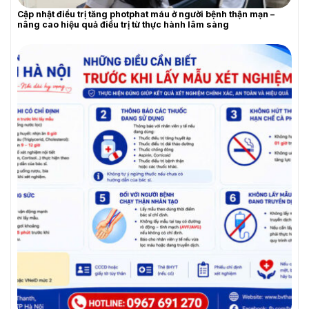
Cập nhật điều trị tăng photphat máu ở người bệnh thận mạn –
YÊU CẦU BÁO GIÁ
nâng cao hiệu quả điều trị từ thực hành lâm sàng