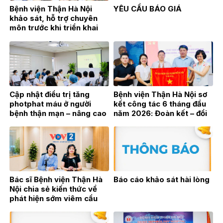
Bệnh viện Thận Hà Nội
YÊU CẦU BÁO GIÁ
khảo sát, hỗ trợ chuyên
môn trước khi triển khai
Đơn nguyên Thận nhân tạo
tại Bệnh viện Đa khoa Hoài
Đức
Cập nhật điều trị tăng
Bệnh viện Thận Hà Nội sơ
photphat máu ở người
kết công tác 6 tháng đầu
bệnh thận mạn – nâng cao
năm 2026: Đoàn kết – đổi
hiệu quả điều trị từ thực
mới – bứt phá vì sự phát
hành lâm sàng
triển bền vững
Bác sĩ Bệnh viện Thận Hà
Báo cáo khảo sát hài lòng
Nội chia sẻ kiến thức về
phát hiện sớm viêm cầu
thận trên sóng phát thanh
trực tiếp VOV2