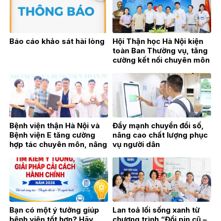
Báo cáo khảo sát hài lòng
Hội Thận học Hà Nội kiện
toàn Ban Thường vụ, tăng
cường kết nối chuyên môn
vì sự phát triển của
chuyên ngành Thận học
Bệnh viện thận Hà Nội và
Đẩy mạnh chuyển đổi số,
Bệnh viện E tăng cường
nâng cao chất lượng phục
hợp tác chuyên môn, nâng
vụ người dân
cao chất lượng khám,
chữa bệnh
Bạn có một ý tưởng giúp
Lan toả lối sống xanh từ
bệnh viện tốt hơn? Hãy
chương trình “Đổi pin cũ –