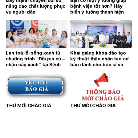
Đẩy mạnh chuyển đổi số,
Bạn có một ý tưởng giúp
nâng cao chất lượng phục
bệnh viện tốt hơn? Hãy
vụ người dân
biến ý tưởng thành hiện
thực!
Lan toả lối sống xanh từ
Khai giảng khóa đào tạo
chương trình “Đổi pin cũ –
kỹ thuật thận nhân tạo cơ
nhận cây xanh” tại Bệnh
bản dành cho bác sĩ và
viện Thận Hà Nội
điều dưỡng năm 2026
THƯ MỜI CHÀO GIÁ
THƯ MỜI CHÀO GIÁ