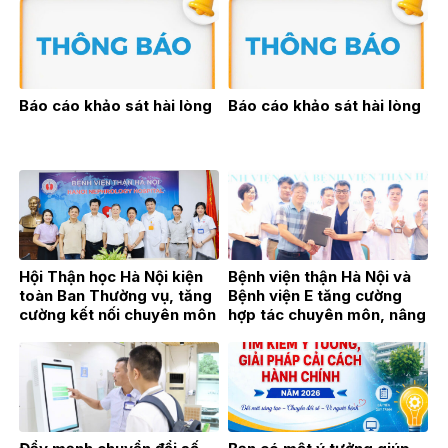
triển bền vững
trực tiếp VOV2
Báo cáo khảo sát hài lòng
Báo cáo khảo sát hài lòng
Hội Thận học Hà Nội kiện
Bệnh viện thận Hà Nội và
toàn Ban Thường vụ, tăng
Bệnh viện E tăng cường
cường kết nối chuyên môn
hợp tác chuyên môn, nâng
vì sự phát triển của
cao chất lượng khám,
chuyên ngành Thận học
chữa bệnh