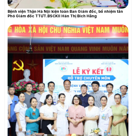
Bệnh viện Thận Hà Nội kiện toàn Ban Giám đốc, bổ nhiệm tân
Phó Giám đốc TTƯT.BSCKII Hán Thị Bích Hằng
THƯ MỜI BÁO GIÁ