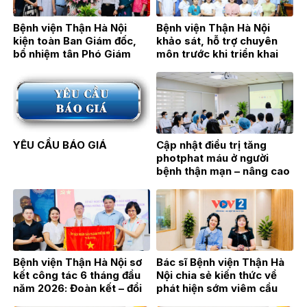
Bệnh viện Thận Hà Nội
Bệnh viện Thận Hà Nội
kiện toàn Ban Giám đốc,
khảo sát, hỗ trợ chuyên
bổ nhiệm tân Phó Giám
môn trước khi triển khai
đốc TTƯT.BSCKII Hán Thị
Đơn nguyên Thận nhân tạo
Bích Hằng
tại Bệnh viện Đa khoa Hoài
Đức
YÊU CẦU BÁO GIÁ
Cập nhật điều trị tăng
photphat máu ở người
bệnh thận mạn – nâng cao
hiệu quả điều trị từ thực
hành lâm sàng
Bệnh viện Thận Hà Nội sơ
Bác sĩ Bệnh viện Thận Hà
kết công tác 6 tháng đầu
Nội chia sẻ kiến thức về
năm 2026: Đoàn kết – đổi
phát hiện sớm viêm cầu
mới – bứt phá vì sự phát
thận trên sóng phát thanh