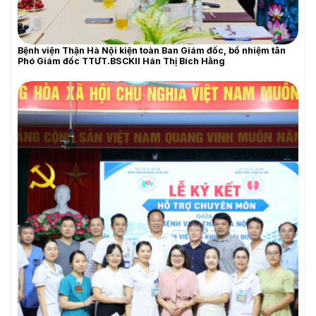
Bệnh viện Thận Hà Nội kiện toàn Ban Giám đốc, bổ nhiệm tân
Phó Giám đốc TTƯT.BSCKII Hán Thị Bích Hằng
YÊU CẦU BÁO GIÁ