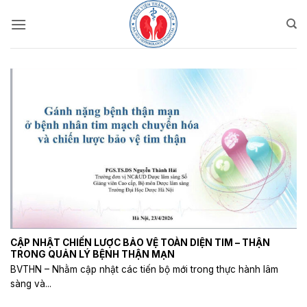
Bỏ
qua
nội
dung
CẬP NHẬT CHIẾN LƯỢC BẢO VỆ TOÀN DIỆN TIM – THẬN
TRONG QUẢN LÝ BỆNH THẬN MẠN
BVTHN – Nhằm cập nhật các tiến bộ mới trong thực hành lâm
sàng và...