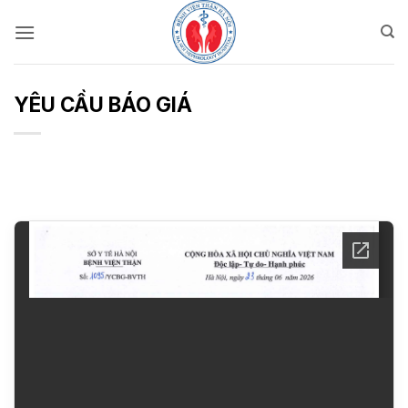
Bỏ
qua
nội
dung
YÊU CẦU BÁO GIÁ