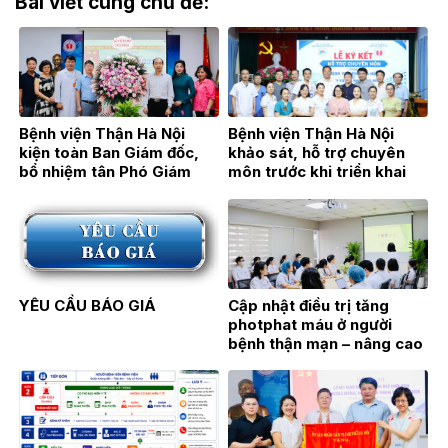
Bài viết cùng chủ đề:
Bệnh viện Thận Hà Nội
Bệnh viện Thận Hà Nội
kiện toàn Ban Giám đốc,
khảo sát, hỗ trợ chuyên
bổ nhiệm tân Phó Giám
môn trước khi triển khai
đốc TTƯT.BSCKII Hán Thị
Đơn nguyên Thận nhân tạo
Bích Hằng
tại Bệnh viện Đa khoa Hoài
Đức
YÊU CẦU BÁO GIÁ
Cập nhật điều trị tăng
photphat máu ở người
bệnh thận mạn – nâng cao
hiệu quả điều trị từ thực
hành lâm sàng