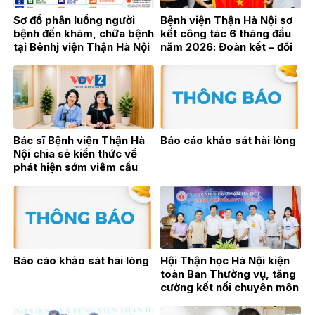
Sơ đồ phân luồng người
Bệnh viện Thận Hà Nội sơ
bệnh đến khám, chữa bệnh
kết công tác 6 tháng đầu
tại Bênhj viện Thận Hà Nội
năm 2026: Đoàn kết – đổi
mới – bứt phá vì sự phát
triển bền vững
Bác sĩ Bệnh viện Thận Hà
Báo cáo khảo sát hài lòng
Nội chia sẻ kiến thức về
phát hiện sớm viêm cầu
thận trên sóng phát thanh
trực tiếp VOV2
Báo cáo khảo sát hài lòng
Hội Thận học Hà Nội kiện
toàn Ban Thường vụ, tăng
cường kết nối chuyên môn
vì sự phát triển của
chuyên ngành Thận học