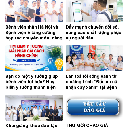
Bệnh viện thận Hà Nội và
Đẩy mạnh chuyển đổi số,
Bệnh viện E tăng cường
nâng cao chất lượng phục
hợp tác chuyên môn, nâng
vụ người dân
cao chất lượng khám,
chữa bệnh
Bạn có một ý tưởng giúp
Lan toả lối sống xanh từ
bệnh viện tốt hơn? Hãy
chương trình “Đổi pin cũ –
biến ý tưởng thành hiện
nhận cây xanh” tại Bệnh
thực!
viện Thận Hà Nội
Khai giảng khóa đào tạo
THƯ MỜI CHÀO GIÁ