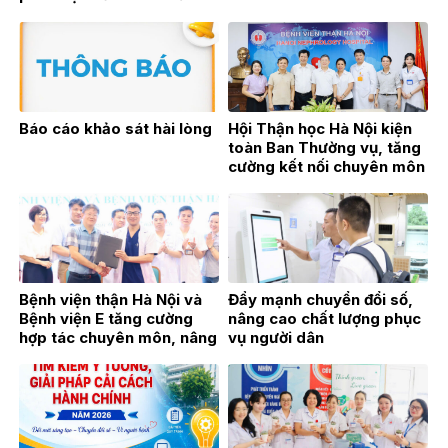
thận trên sóng phát thanh
trực tiếp VOV2
Báo cáo khảo sát hài lòng
Hội Thận học Hà Nội kiện
toàn Ban Thường vụ, tăng
cường kết nối chuyên môn
vì sự phát triển của
chuyên ngành Thận học
Bệnh viện thận Hà Nội và
Đẩy mạnh chuyển đổi số,
Bệnh viện E tăng cường
nâng cao chất lượng phục
hợp tác chuyên môn, nâng
vụ người dân
cao chất lượng khám,
chữa bệnh