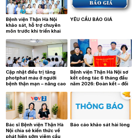
Bệnh viện Thận Hà Nội
YÊU CẦU BÁO GIÁ
khảo sát, hỗ trợ chuyên
môn trước khi triển khai
Đơn nguyên Thận nhân tạo
tại Bệnh viện Đa khoa Hoài
Đức
Cập nhật điều trị tăng
Bệnh viện Thận Hà Nội sơ
photphat máu ở người
kết công tác 6 tháng đầu
bệnh thận mạn – nâng cao
năm 2026: Đoàn kết – đổi
hiệu quả điều trị từ thực
mới – bứt phá vì sự phát
hành lâm sàng
triển bền vững
Bác sĩ Bệnh viện Thận Hà
Báo cáo khảo sát hài lòng
Nội chia sẻ kiến thức về
phát hiện sớm viêm cầu