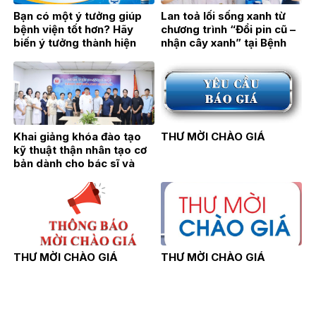
Bạn có một ý tưởng giúp
Lan toả lối sống xanh từ
bệnh viện tốt hơn? Hãy
chương trình “Đổi pin cũ –
biến ý tưởng thành hiện
nhận cây xanh” tại Bệnh
thực!
viện Thận Hà Nội
Khai giảng khóa đào tạo
THƯ MỜI CHÀO GIÁ
kỹ thuật thận nhân tạo cơ
bản dành cho bác sĩ và
điều dưỡng năm 2026
THƯ MỜI CHÀO GIÁ
THƯ MỜI CHÀO GIÁ