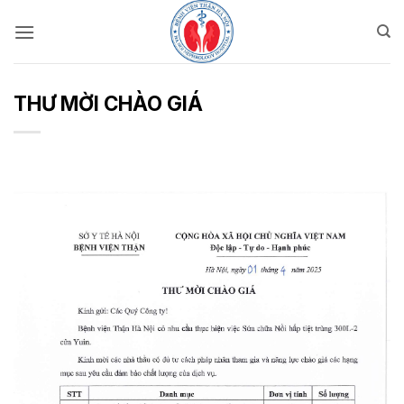
Bỏ
qua
nội
dung
THƯ MỜI CHÀO GIÁ