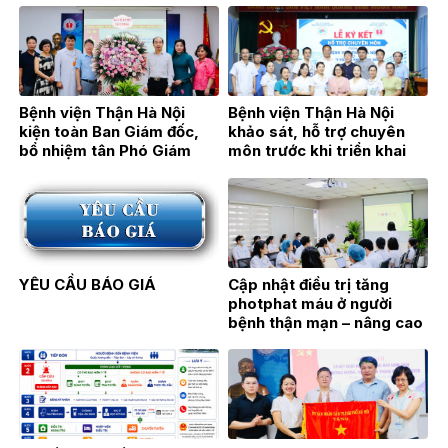
Bệnh viện Thận Hà Nội
Bệnh viện Thận Hà Nội
kiện toàn Ban Giám đốc,
khảo sát, hỗ trợ chuyên
bổ nhiệm tân Phó Giám
môn trước khi triển khai
đốc TTƯT.BSCKII Hán Thị
Đơn nguyên Thận nhân tạo
Bích Hằng
tại Bệnh viện Đa khoa Hoài
Đức
YÊU CẦU BÁO GIÁ
Cập nhật điều trị tăng
photphat máu ở người
bệnh thận mạn – nâng cao
hiệu quả điều trị từ thực
hành lâm sàng