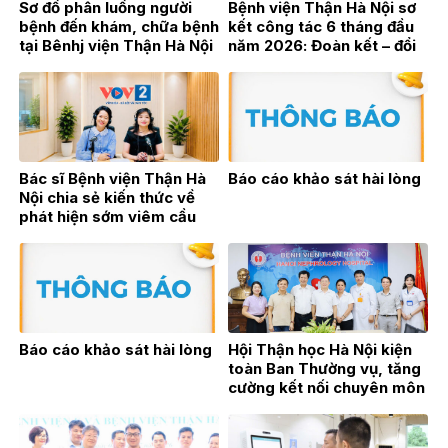
Sơ đồ phân luồng người
Bệnh viện Thận Hà Nội sơ
bệnh đến khám, chữa bệnh
kết công tác 6 tháng đầu
tại Bênhj viện Thận Hà Nội
năm 2026: Đoàn kết – đổi
mới – bứt phá vì sự phát
triển bền vững
Bác sĩ Bệnh viện Thận Hà
Báo cáo khảo sát hài lòng
Nội chia sẻ kiến thức về
phát hiện sớm viêm cầu
thận trên sóng phát thanh
trực tiếp VOV2
Báo cáo khảo sát hài lòng
Hội Thận học Hà Nội kiện
toàn Ban Thường vụ, tăng
cường kết nối chuyên môn
vì sự phát triển của
chuyên ngành Thận học