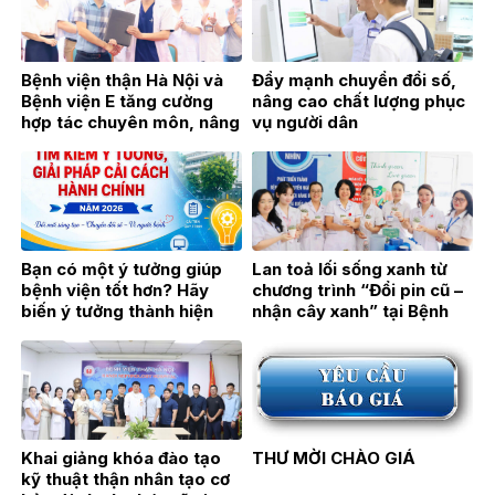
Bệnh viện thận Hà Nội và
Đẩy mạnh chuyển đổi số,
Bệnh viện E tăng cường
nâng cao chất lượng phục
hợp tác chuyên môn, nâng
vụ người dân
cao chất lượng khám,
chữa bệnh
Bạn có một ý tưởng giúp
Lan toả lối sống xanh từ
bệnh viện tốt hơn? Hãy
chương trình “Đổi pin cũ –
biến ý tưởng thành hiện
nhận cây xanh” tại Bệnh
thực!
viện Thận Hà Nội
Khai giảng khóa đào tạo
THƯ MỜI CHÀO GIÁ
kỹ thuật thận nhân tạo cơ