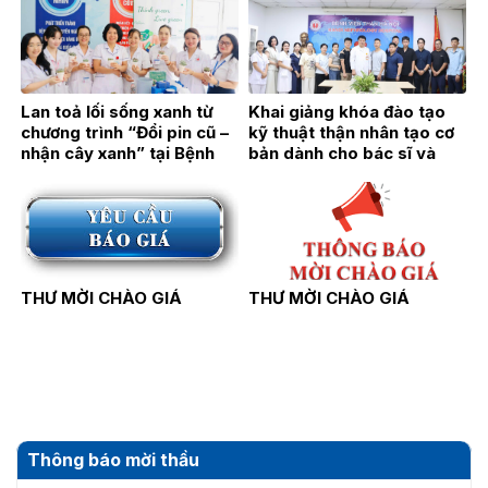
Lan toả lối sống xanh từ
Khai giảng khóa đào tạo
chương trình “Đổi pin cũ –
kỹ thuật thận nhân tạo cơ
nhận cây xanh” tại Bệnh
bản dành cho bác sĩ và
viện Thận Hà Nội
điều dưỡng năm 2026
THƯ MỜI CHÀO GIÁ
THƯ MỜI CHÀO GIÁ
Thông báo mời thầu