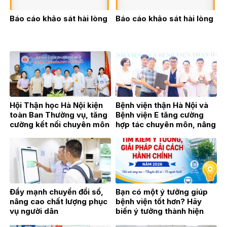
Báo cáo khảo sát hài lòng
Báo cáo khảo sát hài lòng
Hội Thận học Hà Nội kiện
Bệnh viện thận Hà Nội và
toàn Ban Thường vụ, tăng
Bệnh viện E tăng cường
cường kết nối chuyên môn
hợp tác chuyên môn, nâng
vì sự phát triển của
cao chất lượng khám,
chuyên ngành Thận học
chữa bệnh
Đẩy mạnh chuyển đổi số,
Bạn có một ý tưởng giúp
nâng cao chất lượng phục
bệnh viện tốt hơn? Hãy
vụ người dân
biến ý tưởng thành hiện
thực!