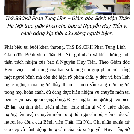
ThS.BSCKII Phan Tùng Lĩnh – Giám đốc Bệnh viện Thận
Hà Nội trao giấy khen cho bác sĩ Nguyễn Huy Tiến vì
hành động kịp thời cứu sống người bệnh.
Phát biểu tại buổi khen thưởng, ThS.BS.CKII Phan Tùng Lĩnh –
Giám đốc Bệnh viện Thận Hà Nội ghi nhận và biểu dương tinh
thần trách nhiệm của bác sĩ Nguyễn Huy Tiến. Theo Giám đốc
Bệnh viện, hành động của bác sĩ không chỉ góp phần cứu sống
một người bệnh mà còn thể hiện rõ phẩm chất, y đức và bản lĩnh
nghề nghiệp của người thầy thuốc – luôn sẵn sàng cứu người
trong mọi hoàn cảnh, dù đang thực hiện nhiệm vụ chuyên môn tại
bệnh viện hay ngoài cộng đồng.
Đây cũng là tấm gương tiêu biểu
để lan tỏa tinh thần trách nhiệm, lòng nhân ái và ý thức không
ngừng rèn luyện chuyên môn trong đội ngũ cán bộ, viên chức và
người lao động của Bệnh viện Thận Hà Nội.
Ghi nhận nghĩa cử
cao đẹp và hành động dũng cảm của bác sĩ Nguyễn Huy Tiến, Sở