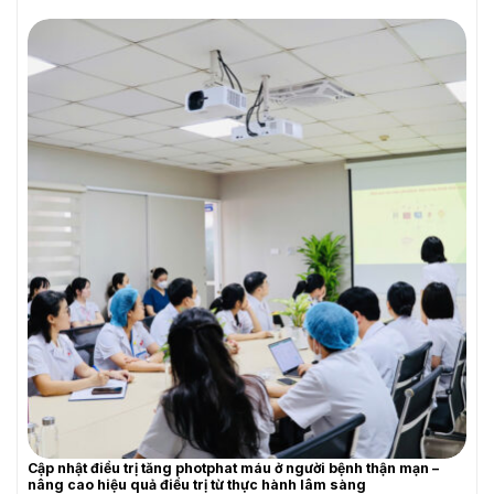
YÊU CẦU BÁO GIÁ
Cập nhật điều trị tăng photphat máu ở người bệnh thận mạn –
nâng cao hiệu quả điều trị từ thực hành lâm sàng
YÊU CẦU BÁO GIÁ