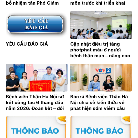
bổ nhiệm tân Phó Giám
môn trước khi triển khai
đốc TTƯT.BSCKII Hán Thị
Đơn nguyên Thận nhân tạo
Bích Hằng
tại Bệnh viện Đa khoa Hoài
Đức
YÊU CẦU BÁO GIÁ
Cập nhật điều trị tăng
photphat máu ở người
bệnh thận mạn – nâng cao
hiệu quả điều trị từ thực
hành lâm sàng
Bệnh viện Thận Hà Nội sơ
Bác sĩ Bệnh viện Thận Hà
kết công tác 6 tháng đầu
Nội chia sẻ kiến thức về
năm 2026: Đoàn kết – đổi
phát hiện sớm viêm cầu
mới – bứt phá vì sự phát
thận trên sóng phát thanh
triển bền vững
trực tiếp VOV2