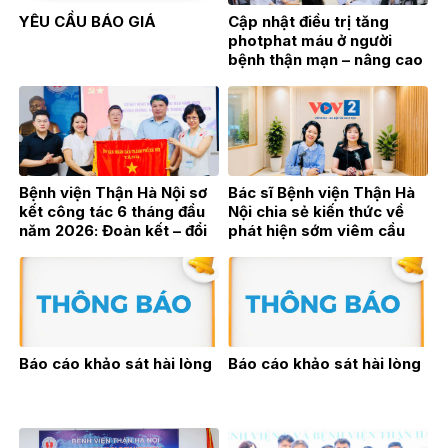
YÊU CẦU BÁO GIÁ
Cập nhật điều trị tăng
photphat máu ở người
bệnh thận mạn – nâng cao
hiệu quả điều trị từ thực
hành lâm sàng
Bệnh viện Thận Hà Nội sơ
Bác sĩ Bệnh viện Thận Hà
kết công tác 6 tháng đầu
Nội chia sẻ kiến thức về
năm 2026: Đoàn kết – đổi
phát hiện sớm viêm cầu
mới – bứt phá vì sự phát
thận trên sóng phát thanh
triển bền vững
trực tiếp VOV2
Báo cáo khảo sát hài lòng
Báo cáo khảo sát hài lòng