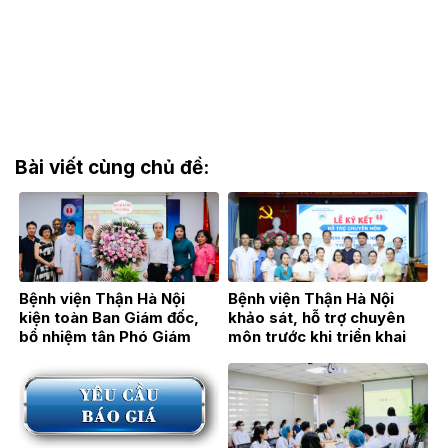
Bài viết cùng chủ đề:
Bệnh viện Thận Hà Nội
Bệnh viện Thận Hà Nội
kiện toàn Ban Giám đốc,
khảo sát, hỗ trợ chuyên
bổ nhiệm tân Phó Giám
môn trước khi triển khai
đốc TTƯT.BSCKII Hán Thị
Đơn nguyên Thận nhân tạo
Bích Hằng
tại Bệnh viện Đa khoa Hoài
Đức