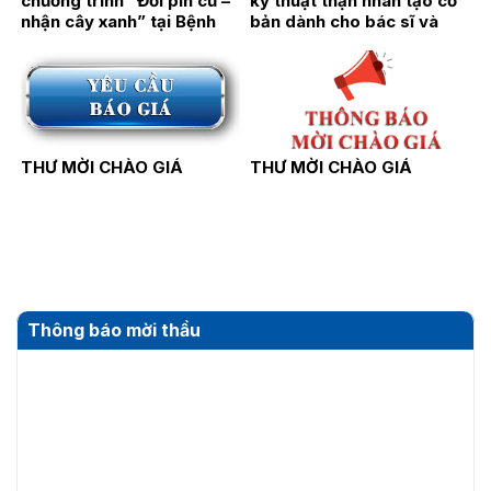
chương trình “Đổi pin cũ –
kỹ thuật thận nhân tạo cơ
nhận cây xanh” tại Bệnh
bản dành cho bác sĩ và
viện Thận Hà Nội
điều dưỡng năm 2026
THƯ MỜI CHÀO GIÁ
THƯ MỜI CHÀO GIÁ
Thông báo mời thầu