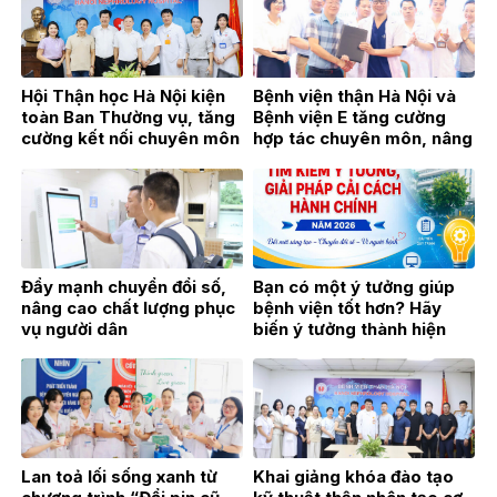
Hội Thận học Hà Nội kiện
Bệnh viện thận Hà Nội và
toàn Ban Thường vụ, tăng
Bệnh viện E tăng cường
cường kết nối chuyên môn
hợp tác chuyên môn, nâng
vì sự phát triển của
cao chất lượng khám,
chuyên ngành Thận học
chữa bệnh
Đẩy mạnh chuyển đổi số,
Bạn có một ý tưởng giúp
nâng cao chất lượng phục
bệnh viện tốt hơn? Hãy
vụ người dân
biến ý tưởng thành hiện
thực!
Lan toả lối sống xanh từ
Khai giảng khóa đào tạo