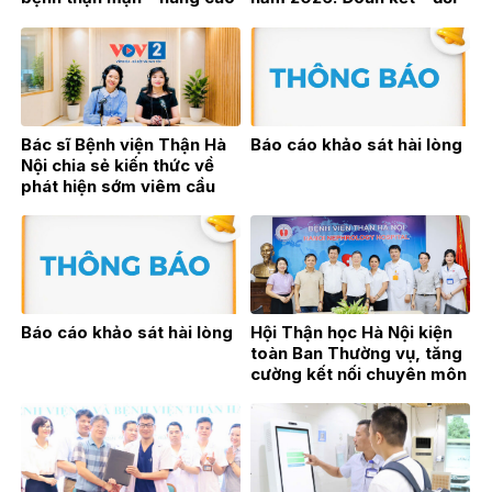
hiệu quả điều trị từ thực
mới – bứt phá vì sự phát
hành lâm sàng
triển bền vững
Bác sĩ Bệnh viện Thận Hà
Báo cáo khảo sát hài lòng
Nội chia sẻ kiến thức về
phát hiện sớm viêm cầu
thận trên sóng phát thanh
trực tiếp VOV2
Báo cáo khảo sát hài lòng
Hội Thận học Hà Nội kiện
toàn Ban Thường vụ, tăng
cường kết nối chuyên môn
vì sự phát triển của
chuyên ngành Thận học