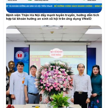
Bệnh viện Thận Hà Nội đẩy mạnh tuyên truyền, hướng dẫn tích
hợp tài khoản hưởng an sinh xã hội trên ứng dụng VNeID
THƯ MỜI BÁO GIÁ