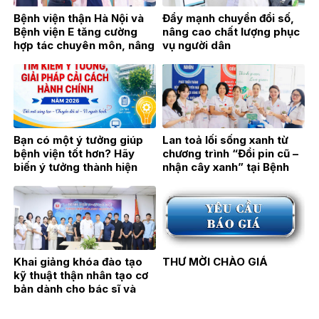
Bệnh viện thận Hà Nội và
Đẩy mạnh chuyển đổi số,
Bệnh viện E tăng cường
nâng cao chất lượng phục
hợp tác chuyên môn, nâng
vụ người dân
cao chất lượng khám,
chữa bệnh
Bạn có một ý tưởng giúp
Lan toả lối sống xanh từ
bệnh viện tốt hơn? Hãy
chương trình “Đổi pin cũ –
biến ý tưởng thành hiện
nhận cây xanh” tại Bệnh
thực!
viện Thận Hà Nội
Khai giảng khóa đào tạo
THƯ MỜI CHÀO GIÁ
kỹ thuật thận nhân tạo cơ
bản dành cho bác sĩ và
điều dưỡng năm 2026