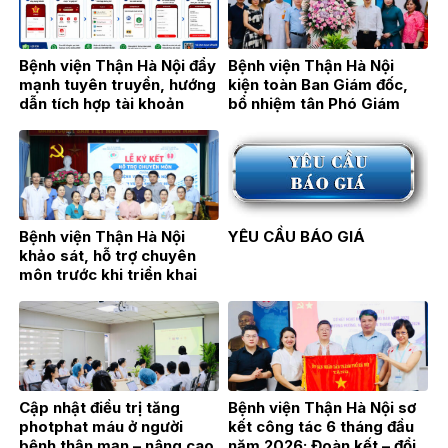
Bệnh viện Thận Hà Nội đẩy
Bệnh viện Thận Hà Nội
mạnh tuyên truyền, hướng
kiện toàn Ban Giám đốc,
dẫn tích hợp tài khoản
bổ nhiệm tân Phó Giám
hưởng an sinh xã hội trên
đốc TTƯT.BSCKII Hán Thị
ứng dụng VNeID
Bích Hằng
Bệnh viện Thận Hà Nội
YÊU CẦU BÁO GIÁ
khảo sát, hỗ trợ chuyên
môn trước khi triển khai
Đơn nguyên Thận nhân tạo
tại Bệnh viện Đa khoa Hoài
Đức
Cập nhật điều trị tăng
Bệnh viện Thận Hà Nội sơ
photphat máu ở người
kết công tác 6 tháng đầu
bệnh thận mạn – nâng cao
năm 2026: Đoàn kết – đổi