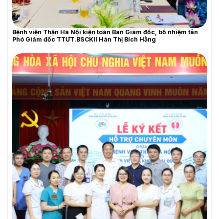
Bệnh viện Thận Hà Nội kiện toàn Ban Giám đốc, bổ nhiệm tân
YÊU CẦU BÁO GIÁ
Phó Giám đốc TTƯT.BSCKII Hán Thị Bích Hằng