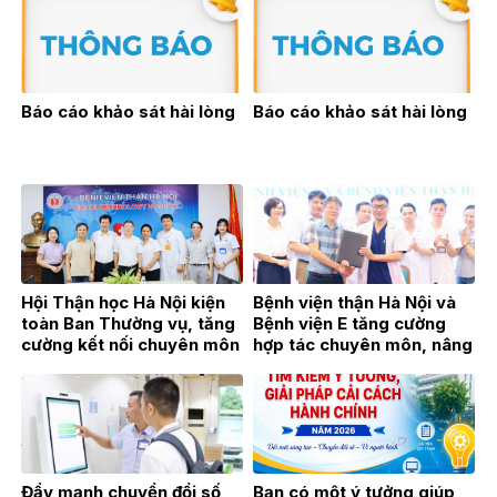
triển bền vững
trực tiếp VOV2
Báo cáo khảo sát hài lòng
Báo cáo khảo sát hài lòng
Hội Thận học Hà Nội kiện
Bệnh viện thận Hà Nội và
toàn Ban Thường vụ, tăng
Bệnh viện E tăng cường
cường kết nối chuyên môn
hợp tác chuyên môn, nâng
vì sự phát triển của
cao chất lượng khám,
chuyên ngành Thận học
chữa bệnh
Đẩy mạnh chuyển đổi số,
Bạn có một ý tưởng giúp