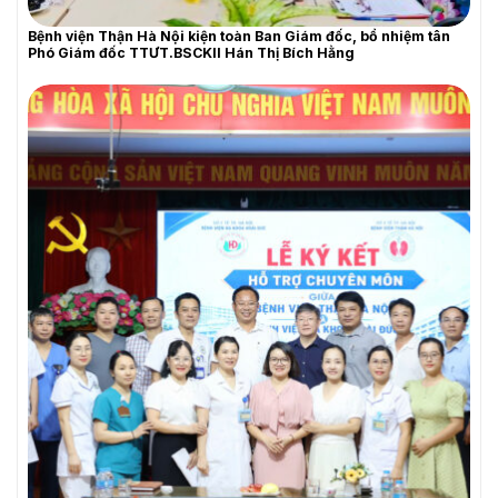
Bệnh viện Thận Hà Nội kiện toàn Ban Giám đốc, bổ nhiệm tân
Phó Giám đốc TTƯT.BSCKII Hán Thị Bích Hằng
YÊU CẦU BÁO GIÁ