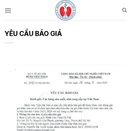
Bỏ
qua
nội
dung
YÊU CẦU BÁO GIÁ