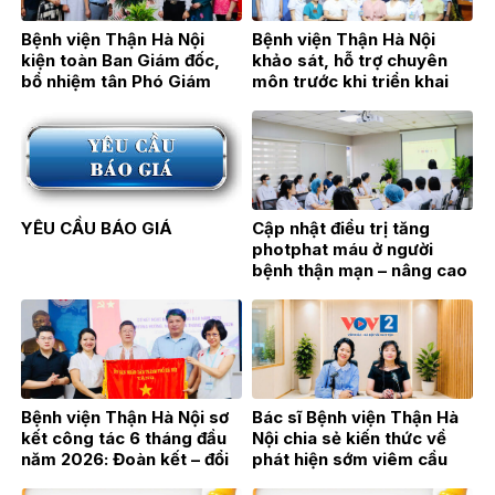
Bệnh viện Thận Hà Nội
Bệnh viện Thận Hà Nội
kiện toàn Ban Giám đốc,
khảo sát, hỗ trợ chuyên
bổ nhiệm tân Phó Giám
môn trước khi triển khai
đốc TTƯT.BSCKII Hán Thị
Đơn nguyên Thận nhân tạo
Bích Hằng
tại Bệnh viện Đa khoa Hoài
Đức
YÊU CẦU BÁO GIÁ
Cập nhật điều trị tăng
photphat máu ở người
bệnh thận mạn – nâng cao
hiệu quả điều trị từ thực
hành lâm sàng
Bệnh viện Thận Hà Nội sơ
Bác sĩ Bệnh viện Thận Hà
kết công tác 6 tháng đầu
Nội chia sẻ kiến thức về
năm 2026: Đoàn kết – đổi
phát hiện sớm viêm cầu
mới – bứt phá vì sự phát
thận trên sóng phát thanh