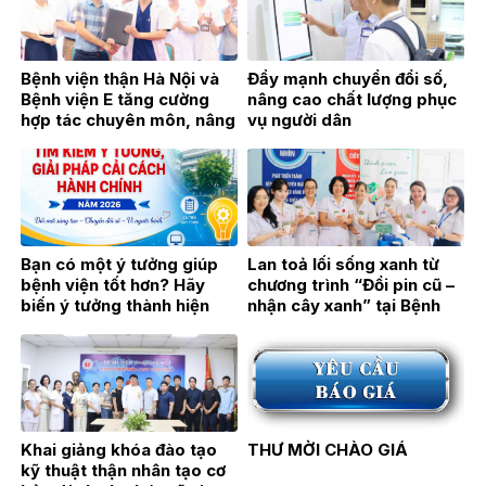
Bệnh viện thận Hà Nội và
Đẩy mạnh chuyển đổi số,
Bệnh viện E tăng cường
nâng cao chất lượng phục
hợp tác chuyên môn, nâng
vụ người dân
cao chất lượng khám,
chữa bệnh
Bạn có một ý tưởng giúp
Lan toả lối sống xanh từ
bệnh viện tốt hơn? Hãy
chương trình “Đổi pin cũ –
biến ý tưởng thành hiện
nhận cây xanh” tại Bệnh
thực!
viện Thận Hà Nội
Khai giảng khóa đào tạo
THƯ MỜI CHÀO GIÁ
kỹ thuật thận nhân tạo cơ