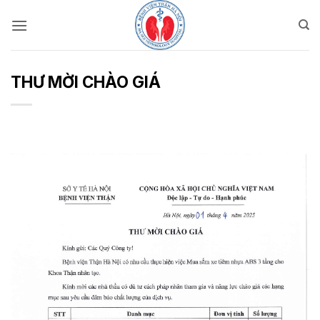
Bỏ
qua
nội
dung
THƯ MỜI CHÀO GIÁ