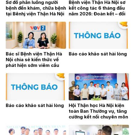
Sơ đồ phân luồng người
Bệnh viện Thận Hà Nội sơ
bệnh đến khám, chữa bệnh
kết công tác 6 tháng đầu
tại Bênhj viện Thận Hà Nội
năm 2026: Đoàn kết – đổi
mới – bứt phá vì sự phát
triển bền vững
Bác sĩ Bệnh viện Thận Hà
Báo cáo khảo sát hài lòng
Nội chia sẻ kiến thức về
phát hiện sớm viêm cầu
thận trên sóng phát thanh
trực tiếp VOV2
Báo cáo khảo sát hài lòng
Hội Thận học Hà Nội kiện
toàn Ban Thường vụ, tăng
cường kết nối chuyên môn
vì sự phát triển của
chuyên ngành Thận học