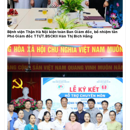
Bệnh viện Thận Hà Nội kiện toàn Ban Giám đốc, bổ nhiệm tân
THƯ MỜI BÁO GIÁ
Phó Giám đốc TTƯT.BSCKII Hán Thị Bích Hằng