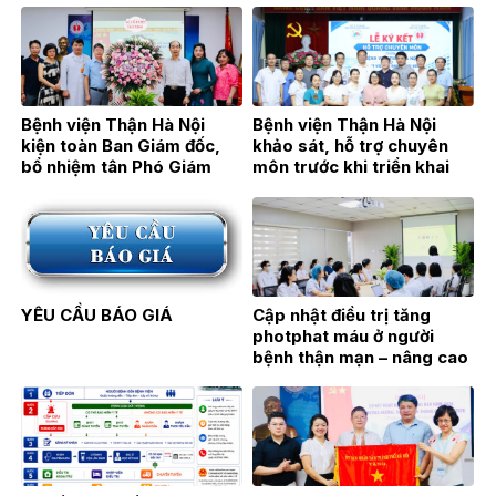
Bệnh viện Thận Hà Nội
Bệnh viện Thận Hà Nội
kiện toàn Ban Giám đốc,
khảo sát, hỗ trợ chuyên
bổ nhiệm tân Phó Giám
môn trước khi triển khai
đốc TTƯT.BSCKII Hán Thị
Đơn nguyên Thận nhân tạo
Bích Hằng
tại Bệnh viện Đa khoa Hoài
Đức
YÊU CẦU BÁO GIÁ
Cập nhật điều trị tăng
photphat máu ở người
bệnh thận mạn – nâng cao
hiệu quả điều trị từ thực
hành lâm sàng