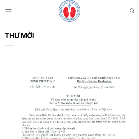
Bỏ
qua
nội
dung
THƯ MỜI