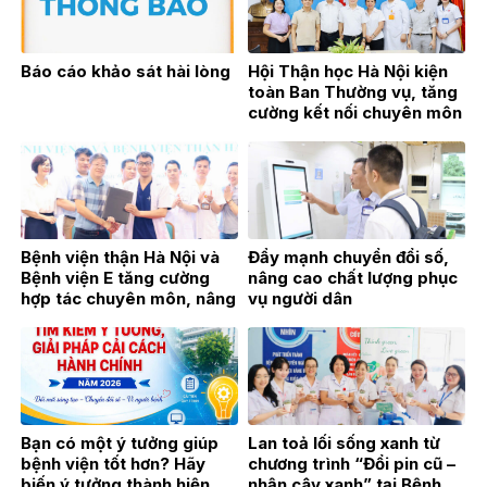
Báo cáo khảo sát hài lòng
Hội Thận học Hà Nội kiện
toàn Ban Thường vụ, tăng
cường kết nối chuyên môn
vì sự phát triển của
chuyên ngành Thận học
Bệnh viện thận Hà Nội và
Đẩy mạnh chuyển đổi số,
Bệnh viện E tăng cường
nâng cao chất lượng phục
hợp tác chuyên môn, nâng
vụ người dân
cao chất lượng khám,
chữa bệnh
Bạn có một ý tưởng giúp
Lan toả lối sống xanh từ
bệnh viện tốt hơn? Hãy
chương trình “Đổi pin cũ –
biến ý tưởng thành hiện
nhận cây xanh” tại Bệnh