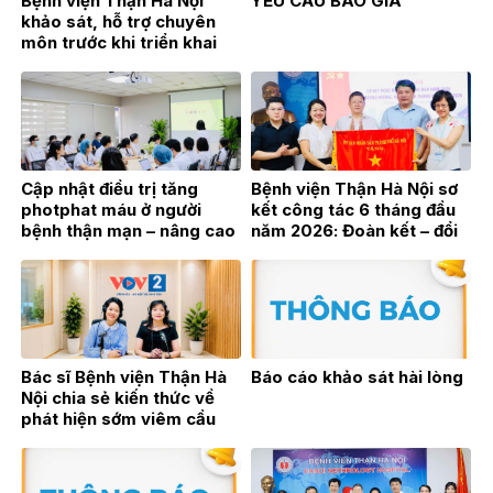
Bệnh viện Thận Hà Nội
YÊU CẦU BÁO GIÁ
khảo sát, hỗ trợ chuyên
môn trước khi triển khai
Đơn nguyên Thận nhân tạo
tại Bệnh viện Đa khoa Hoài
Đức
Cập nhật điều trị tăng
Bệnh viện Thận Hà Nội sơ
photphat máu ở người
kết công tác 6 tháng đầu
bệnh thận mạn – nâng cao
năm 2026: Đoàn kết – đổi
hiệu quả điều trị từ thực
mới – bứt phá vì sự phát
hành lâm sàng
triển bền vững
Bác sĩ Bệnh viện Thận Hà
Báo cáo khảo sát hài lòng
Nội chia sẻ kiến thức về
phát hiện sớm viêm cầu
thận trên sóng phát thanh
trực tiếp VOV2