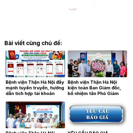
Bài viết cùng chủ đề:
Bệnh viện Thận Hà Nội đẩy
Bệnh viện Thận Hà Nội
mạnh tuyên truyền, hướng
kiện toàn Ban Giám đốc,
dẫn tích hợp tài khoản
bổ nhiệm tân Phó Giám
hưởng an sinh xã hội trên
đốc TTƯT.BSCKII Hán Thị
ứng dụng VNeID
Bích Hằng