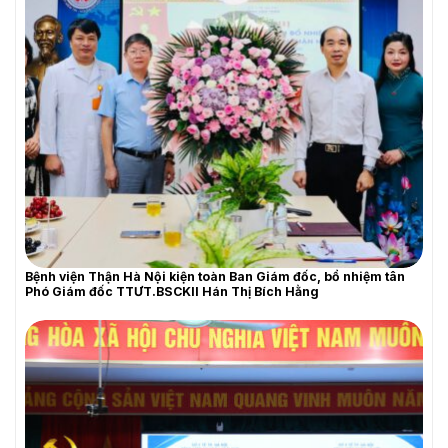
YÊU CẦU BÁO GIÁ
Bệnh viện Thận Hà Nội kiện toàn Ban Giám đốc, bổ nhiệm tân
Phó Giám đốc TTƯT.BSCKII Hán Thị Bích Hằng