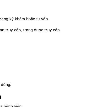
 đăng ký khám hoặc tư vấn.
ian truy cập, trang được truy cập.
i dùng.
n
a bệnh viện.