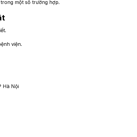
 trong một số trường hợp.
ật
ết.
bệnh viện.
P Hà Nội