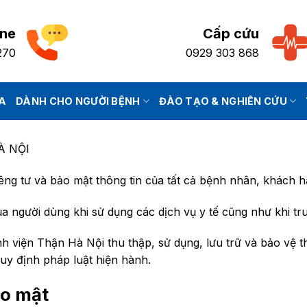
ine
Cấp cứu
270
0929 303 868
IA
DÀNH CHO NGƯỜI BỆNH
ĐÀO TẠO & NGHIÊN CỨU
À NỘI
ng tư và bảo mật thông tin của tất cả bệnh nhân, khách h
ủa người dùng khi sử dụng các dịch vụ y tế cũng như khi tr
nh viện Thận Hà Nội thu thập, sử dụng, lưu trữ và bảo vệ 
uy định pháp luật hiện hành.
ảo mật