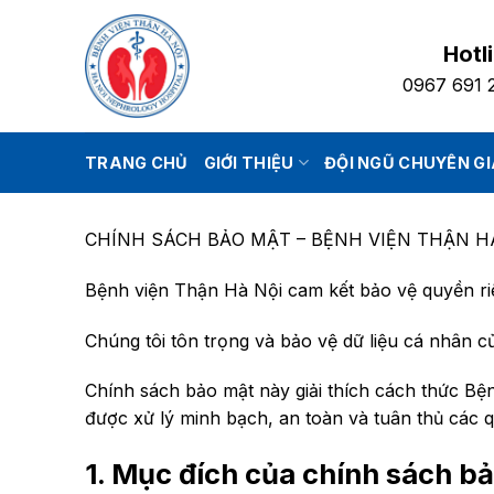
Bỏ
qua
Hotl
nội
0967 691 
dung
TRANG CHỦ
GIỚI THIỆU
ĐỘI NGŨ CHUYÊN G
CHÍNH SÁCH BẢO MẬT – BỆNH VIỆN THẬN H
Bệnh viện Thận Hà Nội cam kết bảo vệ quyền riê
Chúng tôi tôn trọng và bảo vệ dữ liệu cá nhân c
Chính sách bảo mật này giải thích cách thức Bệ
được xử lý minh bạch, an toàn và tuân thủ các q
1. Mục đích của chính sách b