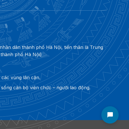
hân dân thành phố Hà Nội, tiền thân là Trung
 thành phố Hà Nội)
các vùng lân cận.
sống cán bộ viên chức – người lao động.