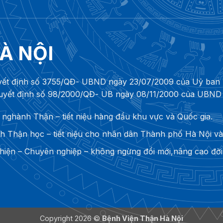
À NỘI
yết định số 3755/QĐ- UBND ngày 23/07/2009 của Uỷ ban n
Quyết định số 98/2000/QĐ- UB ngày 08/11/2000 của UBND
 nghành Thận – tiết niệu hàng đầu khu vực và Quốc gia.
Thận học – tiết niệu cho nhân dân Thành phố Hà Nội và 
hiện – Chuyên nghiệp – không ngừng đổi mới,nâng cao đời 
Copyright 2026 ©
Bệnh Viện Thận Hà Nội